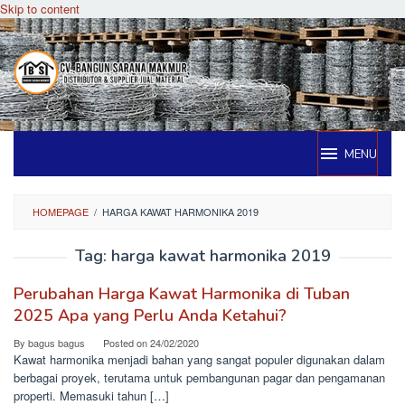
Skip to content
MENU
HOMEPAGE
/
HARGA KAWAT HARMONIKA 2019
Tag:
harga kawat harmonika 2019
Perubahan Harga Kawat Harmonika di Tuban
2025 Apa yang Perlu Anda Ketahui?
By
bagus bagus
Posted on
24/02/2020
Kawat harmonika menjadi bahan yang sangat populer digunakan dalam
berbagai proyek, terutama untuk pembangunan pagar dan pengamanan
properti. Memasuki tahun […]