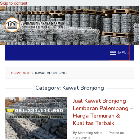
Skip to content
MENU
HOMEPAGE
/
KAWAT BRONJONG
Category:
Kawat Bronjong
Jual Kawat Bronjong
Lembaran Palembang –
Harga Termurah &
Kualitas Terbaik
By
Marketing Arista
Posted on
10/06/2019