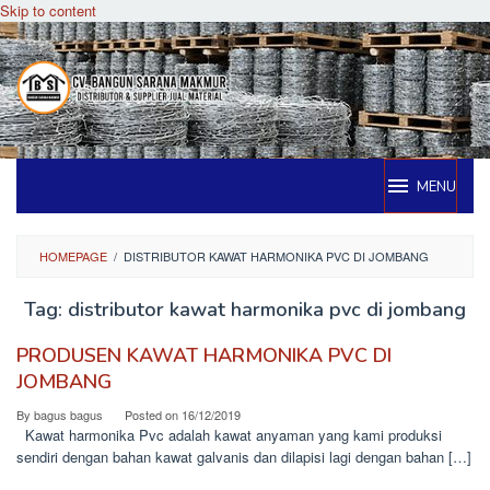
Skip to content
MENU
HOMEPAGE
/
DISTRIBUTOR KAWAT HARMONIKA PVC DI JOMBANG
Tag:
distributor kawat harmonika pvc di jombang
PRODUSEN KAWAT HARMONIKA PVC DI
JOMBANG
By
bagus bagus
Posted on
16/12/2019
Kawat harmonika Pvc adalah kawat anyaman yang kami produksi
sendiri dengan bahan kawat galvanis dan dilapisi lagi dengan bahan […]